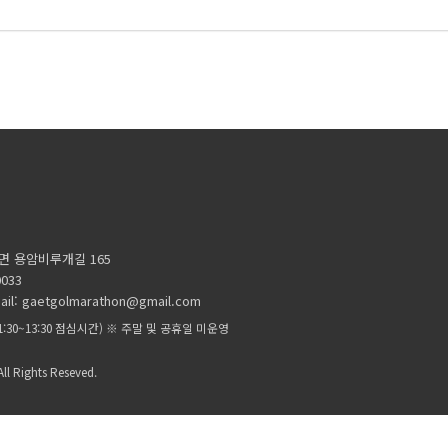
면 용암비루개길 165
033
ail: gaetgolmarathon@gmail.com
11:30~13:30 점심시간) ※ 주말 및 공휴일 미운영
ll Rights Reseved.