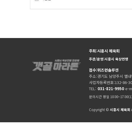
주최:시흥시 체육회
주관/운영:시흥시 육상연맹
접수:위즈런솔루션
주소:경기도 남양주시 별내
사업자등록번호:132-86-30
TEL:
031-821-9950
e-m
문의시간 평일 10:00~17:00(
Copyright ©
시흥시 체육회
A