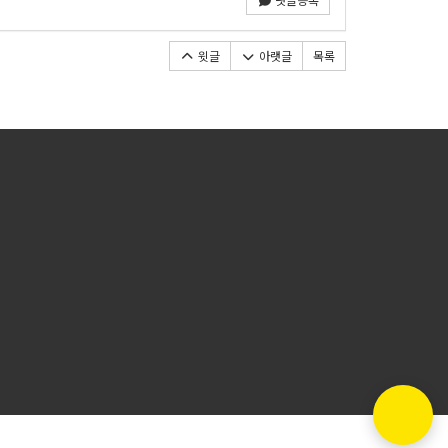
윗글
아랫글
목록