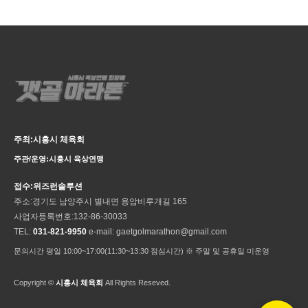
주최:시흥시 체육회
주관/운영:시흥시 육상연맹
접수:위즈런솔루션
주소:경기도 남양주시 별내면 용암비루개길 165
사업자등록번호:132-86-30033
TEL:
031-821-9950
e-mail: gaetgolmarathon@gmail.com
문의시간 평일 10:00~17:00(11:30~13:30 점심시간) ※ 주말 및 공휴일 미운영
Copyright ©
시흥시 체육회
All Rights Reseved.