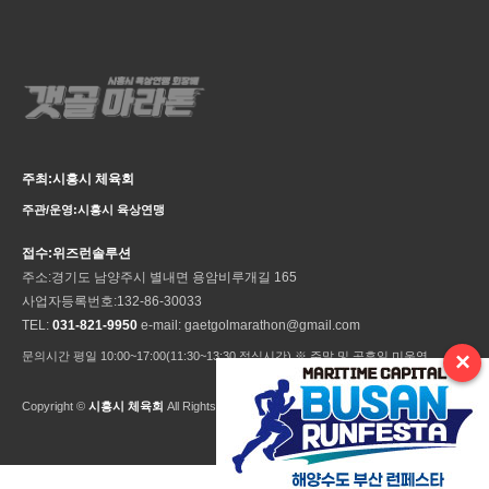
주최:시흥시 체육회
주관/운영:시흥시 육상연맹
접수:위즈런솔루션
주소:경기도 남양주시 별내면 용암비루개길 165
사업자등록번호:132-86-30033
TEL:
031-821-9950
e-mail: gaetgolmarathon@gmail.com
×
문의시간 평일 10:00~17:00(11:30~13:30 점심시간) ※ 주말 및 공휴일 미운영
Copyright ©
시흥시 체육회
All Rights Reseved.